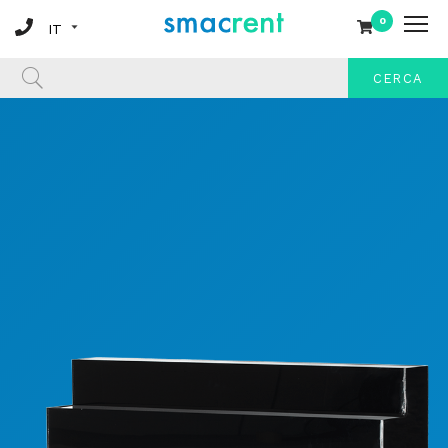
0
CERCA