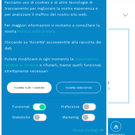
Facciamo uso di cookies e di altre tecnologie di
tracciamento per migliorare la vostra esperienza e
per analizzare il traffico del nostro sito web.
PRODOTTI CORRELATI
Per maggiori informazioni vi invitiamo a consultare la
nostra
Politica sulla privacy
.
Cliccando su "Accetta" acconsentite alla raccolta dei
dati.
Potete modificare in ogni momento le
impostazioni
relative ai cookies
e rifiutarli, tranne quelli funzionali
strettamente necessari.
BICCHIERE Liquore
CUCCHIAINO
Quadrato cl 6 (40 per
Ceramica Drop
cassa)
Accetta tutti i cookies
Accetta selezionati
Coppette e Piattini
Open Bar
Funzionali
Preferenze
Statistiche
Marketing
Mosta Dettagli
Sfoglia
Gallery
Novità
Organizza