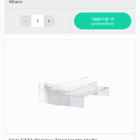
Milano
Aggiungi al
-
+
preventivo