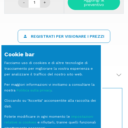
Aggiungi al
-
+
preventivo
REGISTRATI PER VISIONARE I PREZZI
Cookie bar
Facciamo uso di cookies e di altre tecnologie di
tracciamento per migliorare la vostra esperienza e
per analizzare il traffico del nostro sito web.
PRODOTTI CORRELATI
Per maggiori informazioni vi invitiamo a consultare la
nostra
Politica sulla privacy
.
Cliccando su "Accetta" acconsentite alla raccolta dei
dati.
Potete modificare in ogni momento le
impostazioni
relative ai cookies
e rifiutarli, tranne quelli funzionali