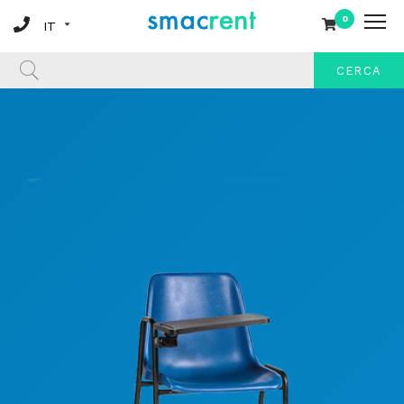
0
CERCA