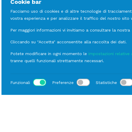
Cookie bar
Facciamo uso di cookies e di altre tecnologie di tracciament
vostra esperienza e per analizzare il traffico del nostro sito
Per maggiori informazioni vi invitiamo a consultare la nostra
Cliccando su "Accetta" acconsentite alla raccolta dei dati.
Potete modificare in ogni momento le
impostazioni relative 
tranne quelli funzionali strettamente necessari.
Funzionali
Preferenze
Statistiche
Luogo
Home
Catalogo
Arredi
Noleggio Sedute
Mod