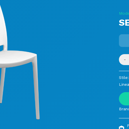
Mode
S
-
Stile:
Linea
Bran