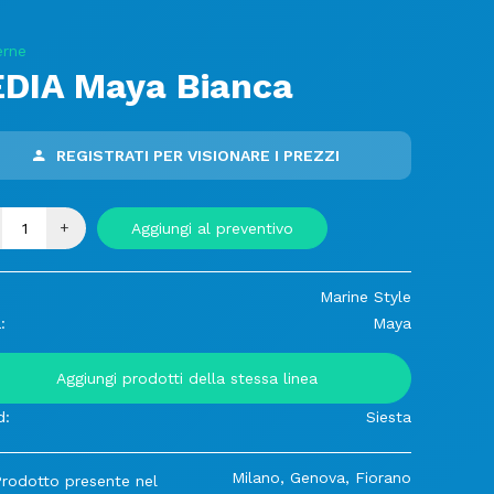
rne
EDIA Maya Bianca
REGISTRATI PER VISIONARE I PREZZI
+
Aggiungi al preventivo
Marine Style
:
Maya
Aggiungi prodotti della stessa linea
d:
Siesta
Milano, Genova, Fiorano
Prodotto presente nel