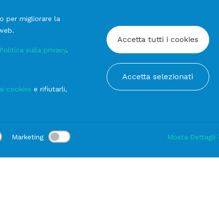
o per migliorare la
 web.
Accetta tutti i cookies
Politica sulla privacy
.
Accetta selezionati
ai cookies
e rifiutarli,
Marketing
Mosta Dettagli
:
Consegna:
-
Durata noleggio:
1-3 gg
Modifica
erne
SEDIA Maya Bianca