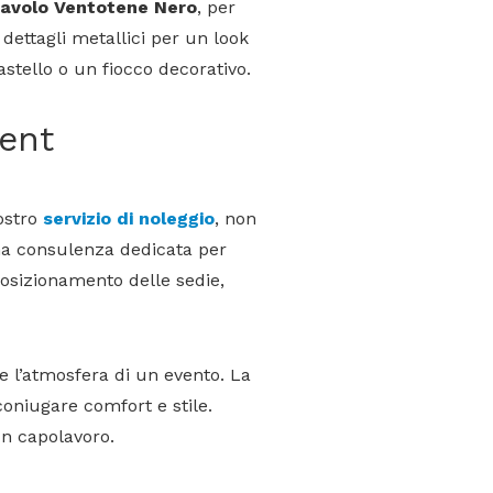
avolo Ventotene Nero
, per
ettagli metallici per un look
tello o un fiocco decorativo.
rent
nostro
servizio di noleggio
, non
na consulenza dedicata per
posizionamento delle sedie,
 l’atmosfera di un evento. La
coniugare comfort e stile.
un capolavoro.