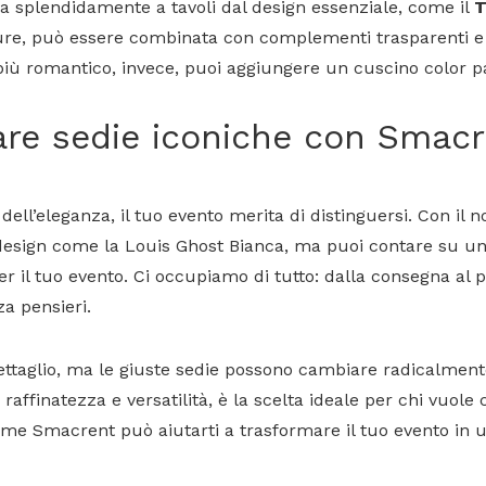
a splendidamente a tavoli dal design essenziale, come il
T
ure, può essere combinata con complementi trasparenti e d
ù romantico, invece, puoi aggiungere un cuscino color pas
are sedie iconiche con Smac
 dell’eleganza, il tuo evento merita di distinguersi. Con il 
 design come la Louis Ghost Bianca, ma puoi contare su u
er il tuo evento. Ci occupiamo di tutto: dalla consegna al 
a pensieri.
taglio, ma le giuste sedie possono cambiare radicalmente
raffinatezza e versatilità, è la scelta ideale per chi vuole 
ome Smacrent può aiutarti a trasformare il tuo evento in 