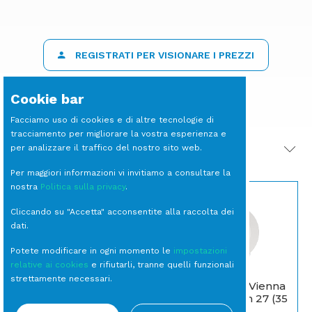
REGISTRATI PER VISIONARE I PREZZI
Cookie bar
Facciamo uso di cookies e di altre tecnologie di
tracciamento per migliorare la vostra esperienza e
per analizzare il traffico del nostro sito web.
PRODOTTI CORRELATI
Per maggiori informazioni vi invitiamo a consultare la
nostra
Politica sulla privacy
.
Cliccando su "Accetta" acconsentite alla raccolta dei
dati.
Potete modificare in ogni momento le
impostazioni
relative ai cookies
e rifiutarli, tranne quelli funzionali
strettamente necessari.
PIATTO Piano Vienna
CALICE Taste Acqua
Bone China cm 27 (35
cl 65 (15 per cassa)
per cassa)