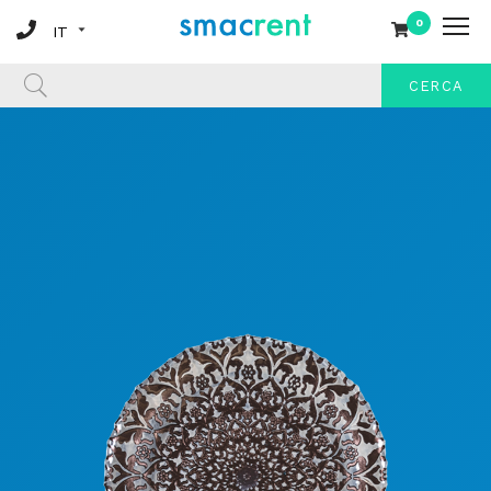
0
CERCA