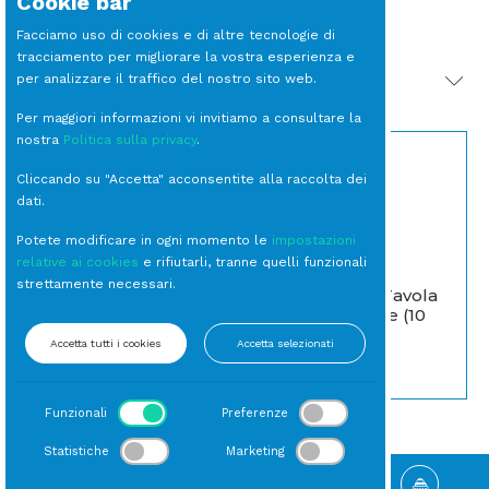
Cookie bar
Facciamo uso di cookies e di altre tecnologie di
tracciamento per migliorare la vostra esperienza e
per analizzare il traffico del nostro sito web.
PRODOTTI CORRELATI
Per maggiori informazioni vi invitiamo a consultare la
nostra
Politica sulla privacy
.
Cliccando su "Accetta" acconsentite alla raccolta dei
dati.
Potete modificare in ogni momento le
impostazioni
relative ai cookies
e rifiutarli, tranne quelli funzionali
strettamente necessari.
PIATTO Piano
FORCHETTA Tavola
Tendency cm 27 (30
Inox New Wave (10
per cassa)
per cfz)
Accetta tutti i cookies
Accetta selezionati
Piano
Forchetta Tavola
Funzionali
Preferenze
Statistiche
Marketing