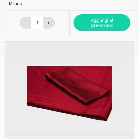
Milano
Aggiungi al
-
+
preventivo