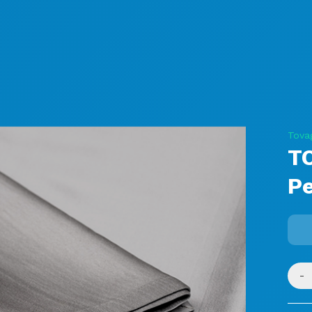
Tovag
TO
Pe
-