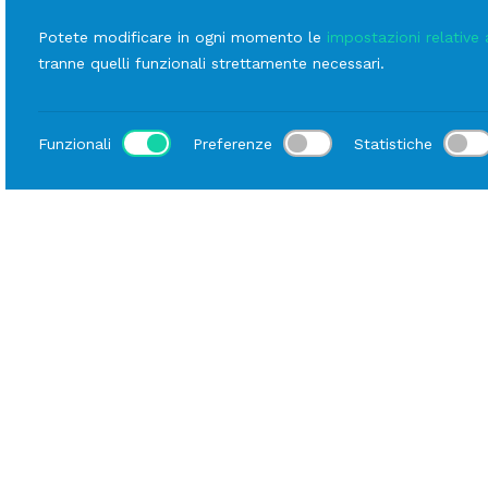
Potete modificare in ogni momento le
impostazioni relative 
tranne quelli funzionali strettamente necessari.
Funzionali
Preferenze
Statistiche
Luogo
Home
Catalogo
Mise En Place
Noleggio Tovagli
Descrizione
Scheda tecnica
Tovaglia in raso color grigio perla 300×300
cm, caratterizzata da una superficie liscia e da