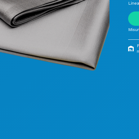
Linea
Misur