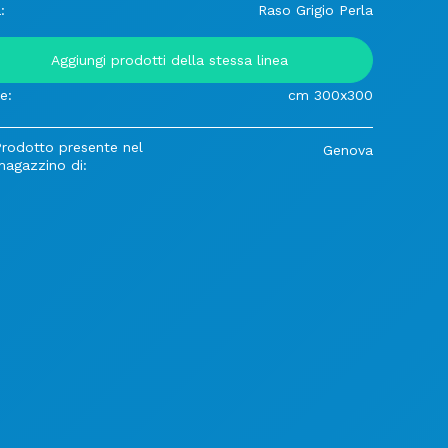
:
Raso Grigio Perla
Aggiungi prodotti della stessa linea
e:
cm 300x300
Prodotto presente nel
Genova
magazzino di: