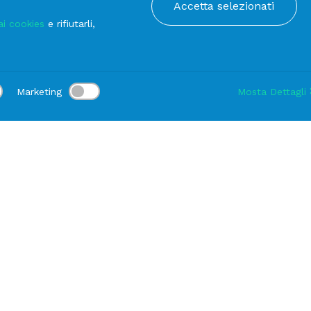
Accetta selezionati
ai cookies
e rifiutarli,
Marketing
Mosta Dettagli
:
Consegna:
-
Durata noleggio:
1-3 gg
Modifica
ato
Tovaglie
TOVAGLIA Raso Grigio Perla cm 300 x 300
PRODOTTI DELLA STESSA LINEA
TOVAGLIOLO Tavola 
Grigio Perla (10 per cf