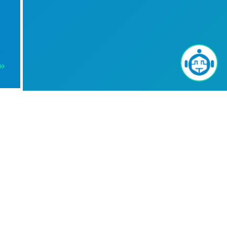
Info
Raso
-
+
z)