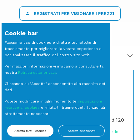
REGISTRATI PER VISIONARE I PREZZI
Cookie bar
Facciamo uso di cookies e di altre tecnologie di
tracciamento per migliorare la vostra esperienza e
per analizzare il traffico del nostro sito web.
PRODOTTI CORRELATI
Per maggiori informazioni vi invitiamo a consultare la
nostra
Politica sulla privacy
.
Cliccando su "Accetta" acconsentite alla raccolta dei
dati.
Potete modificare in ogni momento le
impostazioni
relative ai cookies
e rifiutarli, tranne quelli funzionali
LAMPADA Globo 50
strettamente necessari.
RGB a batteria
ICE Bucket Led 120
(escluso
RGB a batteria
caricabatteria)
Accetta tutti i cookies
Accetta selezionati
Complementi Arredo
Lampade Moderne