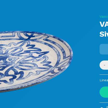
Vasso
V
Si
-
Linea