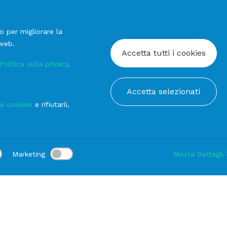
o per migliorare la
 web.
Accetta tutti i cookies
Politica sulla privacy
.
Accetta selezionati
ai cookies
e rifiutarli,
Marketing
Mosta Dettagli
:
Consegna:
-
Durata noleggio:
1-3 gg
Modifica
ala
Vassoi
VASSOIO Melamina Ovale Siviglia cm 49x36,5