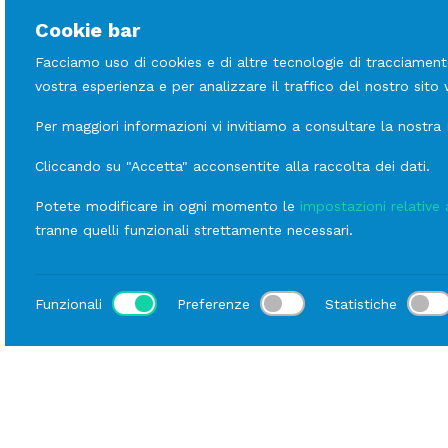
Cookie bar
Facciamo uso di cookies e di altre tecnologie di tracciament
vostra esperienza e per analizzare il traffico del nostro sito
Per maggiori informazioni vi invitiamo a consultare la nostra
Cliccando su "Accetta" acconsentite alla raccolta dei dati.
Potete modificare in ogni momento le
impostazioni relative 
tranne quelli funzionali strettamente necessari.
Funzionali
Preferenze
Statistiche
Luogo
Home
Catalogo
Buffet
Noleggio attrezzatura S