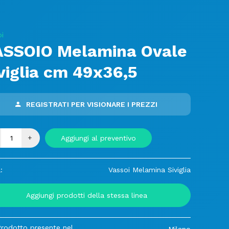
i
ASSOIO Melamina Ovale
viglia cm 49x36,5
REGISTRATI PER VISIONARE I PREZZI
+
Aggiungi al preventivo
:
Vassoi Melamina Siviglia
Aggiungi prodotti della stessa linea
Prodotto presente nel
Milano