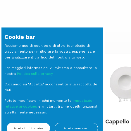
Cookie bar
SCOPRI LE ALTRE LINEE
Facciamo uso di cookies e di altre tecnologie di
tracciamento per migliorare la vostra esperienza e
per analizzare il traffico del nostro sito web.
Per maggiori informazioni vi invitiamo a consultare la
nostra
Politica sulla privacy
.
Cliccando su "Accetta" acconsentite alla raccolta dei
dati.
Potete modificare in ogni momento le
impostazioni
relative ai cookies
e rifiutarli, tranne quelli funzionali
strettamente necessari.
Roner
Cappello 
Accetta tutti i cookies
Accetta selezionati