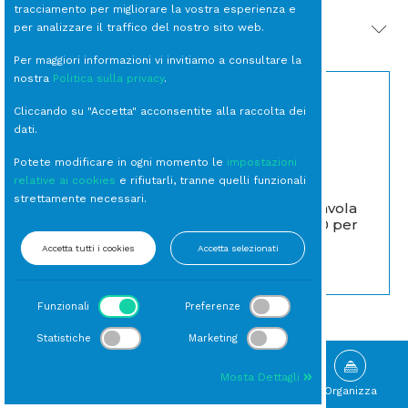
tracciamento per migliorare la vostra esperienza e
per analizzare il traffico del nostro sito web.
PRODOTTI CORRELATI
Per maggiori informazioni vi invitiamo a consultare la
nostra
Politica sulla privacy
.
Cliccando su "Accetta" acconsentite alla raccolta dei
dati.
Potete modificare in ogni momento le
impostazioni
relative ai cookies
e rifiutarli, tranne quelli funzionali
strettamente necessari.
CUCCHIAIO Tavola
PIATTO Fondo Delta
Inox Oxford (10 per
cm 23 (33 per cassa)
cfz)
Accetta tutti i cookies
Accetta selezionati
Fondo
Cucchiai Tavola
Funzionali
Preferenze
Statistiche
Marketing
Mosta Dettagli
Sfoglia
Gallery
Novità
Organizza