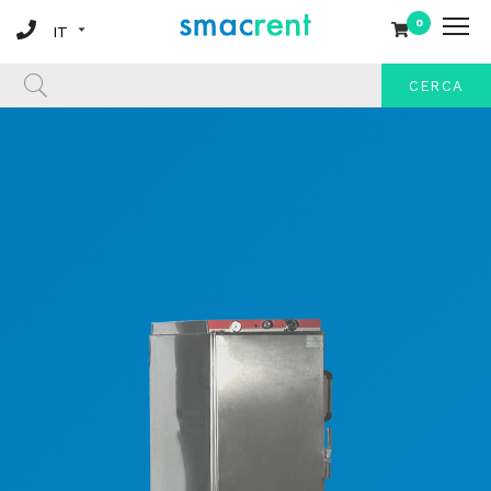
0
CERCA