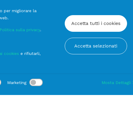
o per migliorare la
 web.
Accetta tutti i cookies
Politica sulla privacy
.
Accetta selezionati
ai cookies
e rifiutarli,
Marketing
Mosta Dettagli
:
Consegna:
-
Durata noleggio:
1-3 gg
Modifica
 arredo
Accessori
FOGLI Mobili per Lavagna (conf. da 5 fogl