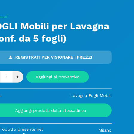
ssori
GLI Mobili per Lavagna
onf. da 5 fogli)
REGISTRATI PER VISIONARE I PREZZI
+
Aggiungi al preventivo
:
Lavagna Fogli Mobili
Aggiungi prodotti della stessa linea
Prodotto presente nel
Milano