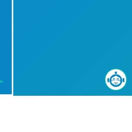
Info
i)