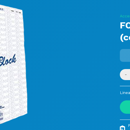
Acce
FO
(c
-
Linea