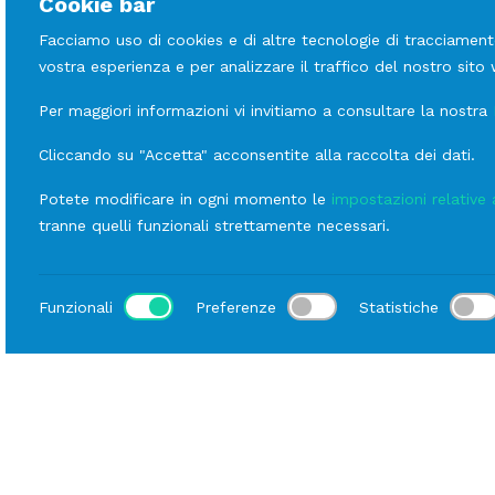
Cookie bar
Facciamo uso di cookies e di altre tecnologie di tracciament
vostra esperienza e per analizzare il traffico del nostro sito
Per maggiori informazioni vi invitiamo a consultare la nostra
Cliccando su "Accetta" acconsentite alla raccolta dei dati.
Potete modificare in ogni momento le
impostazioni relative 
tranne quelli funzionali strettamente necessari.
Funzionali
Preferenze
Statistiche
Luogo
Home
Catalogo
Arredi
Noleggio Complementi di