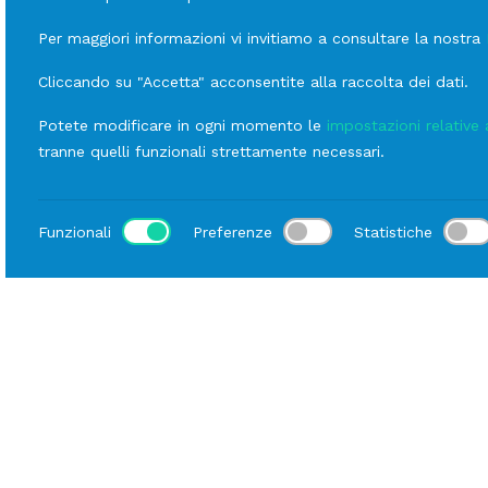
Per maggiori informazioni vi invitiamo a consultare la nostra
Cliccando su "Accetta" acconsentite alla raccolta dei dati.
Potete modificare in ogni momento le
impostazioni relative 
tranne quelli funzionali strettamente necessari.
Funzionali
Preferenze
Statistiche
Luogo
Home
Catalogo
Cucina
Noleggio Elettrico
RI