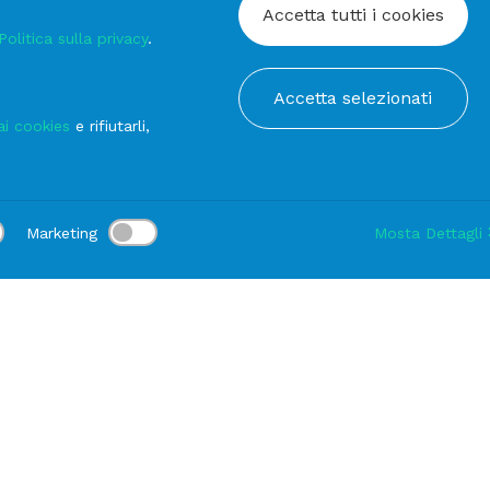
Accetta tutti i cookies
Politica sulla privacy
.
Accetta selezionati
ai cookies
e rifiutarli,
Marketing
Mosta Dettagli
:
Consegna:
-
Durata noleggio:
1-3 gg
Modifica
DUZIONE CASA 16-10 AMP
PRODOTTI DELLA STESSA LINEA