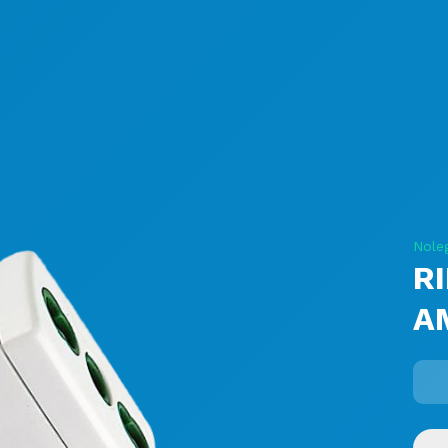
Noleg
R
A
-